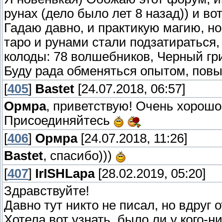
рунах (дело было лет 8 назад)) и в
Гадаю давно, и практикую магию, но
таро и рунами стали подзатираться,
колоды: 78 волшебников, Черный гр
Буду рада обменяться опытом, повы
[
405
]
Bastet
[24.07.2018, 06:57]
Ормра
, приветствую! Очень хорошо
Присоединяйтесь
[
406
]
Ормра
[24.07.2018, 11:26]
Bastet
, спасибо)))
[
407
]
IrISHLapa
[28.02.2019, 05:20]
Здравствуйте!
Давно тут никто не писал, но вдруг о
Хотела вот узнать, было ли у кого-н