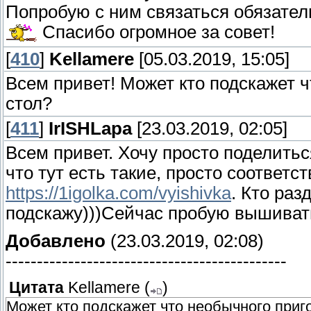
Попробую с ним связаться обязател
Спасибо огромное за совет!
[
410
]
Kellamere
[05.03.2019, 15:05]
Всем привет! Может кто подскажет 
стол?
[
411
]
IrISHLapa
[23.03.2019, 02:05]
Всем привет. Хочу просто поделить
что тут есть такие, просто соответ
https://1igolka.com/vyishivka
. Кто раз
подскажу)))Сейчас пробую вышивать
Добавлено
(23.03.2019, 02:08)
---------------------------------------------
Цитата
Kellamere
(
)
Может кто подскажет что необычного приг