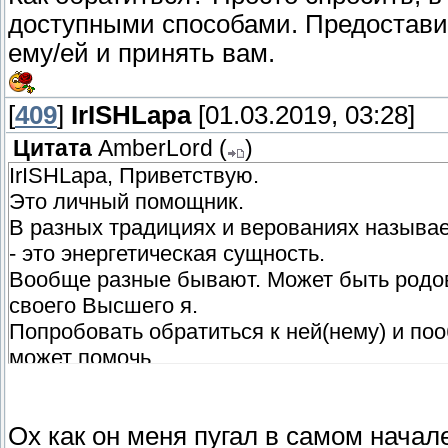
доступными способами. Предоставит
ему/ей и принять вам.
[
409
]
IrISHLapa
[01.03.2019, 03:28]
Цитата
AmberLord
(
)
IrISHLapa, Приветствую.
Это личный помощник.
В разных традициях и верованиях называет
- это энергетическая сущность.
Вообще разные бывают. Может быть родов
своего Высшего я.
Попробовать обратиться к ней(нему) и поо
может помочь.
Как обратиться? Просто спросить, в те м
способами. Предоставить способы, которы
Ох как он меня пугал в самом начале
give_rose