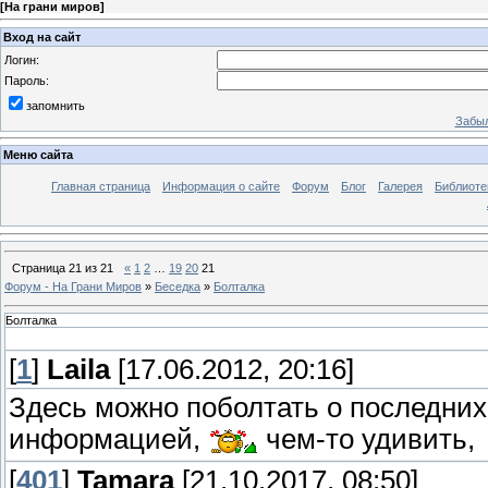
[
На грани миров
]
Вход на сайт
Логин:
Пароль:
запомнить
Забыл
Меню сайта
Главная страница
Информация о сайте
Форум
Блог
Галерея
Библиоте
Страница
21
из
21
«
1
2
…
19
20
21
Форум - На Грани Миров
»
Беседка
»
Болталка
Болталка
[
1
]
Laila
[17.06.2012, 20:16]
Здесь можно поболтать о последних
информацией,
чем-то удивить,
[
401
]
Tamara
[21.10.2017, 08:50]