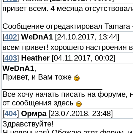
привет всем. 4 месяца отсутствовала. 
Сообщение отредактировал
Tamara
[
402
]
WeDnA1
[24.10.2017, 13:44]
всем привет! хорошего настроения 
[
403
]
Heather
[04.11.2017, 00:02]
WeDnA1
,
Привет, и Вам тоже
________________________
Все хочу начать писать на форуме, 
от сообщения здесь
[
404
]
Ормра
[23.07.2018, 23:48]
Здравствуйте!
Я новенькая) Обожаю этот форум, 