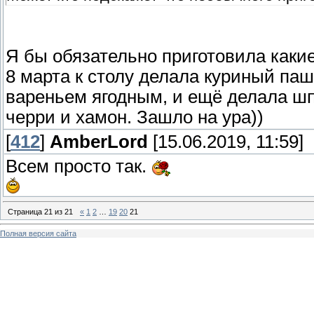
Я бы обязательно приготовила какие-
8 марта к столу делала куриный паш
вареньем ягодным, и ещё делала ш
черри и хамон. Зашло на ура))
[
412
]
AmberLord
[15.06.2019, 11:59]
Всем просто так.
Страница
21
из
21
«
1
2
…
19
20
21
Полная версия сайта