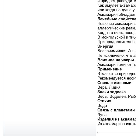
и придает рассудите
Как амулет аквамари
или когда на душе у
Аквамарин обладает
Лечебные свойств
Ношение аквамарина 
аллергические реакц
Когда-то считалось,
В монгольской и ти
При продолжительно
Энергия
Восприимчивая Инь 
Не исключено, что а
Влияние на чакры
Аквамарин влияет н
Применение
В качестве природно
Рекомендуется носит
Связь с именами
Вера, Лидия
Знаки зодиака
Весы, Водолей, Рыб
Стихия
Вода
Связь с планетами
Луна
Изделия из аквама
Из аквамарина изгот