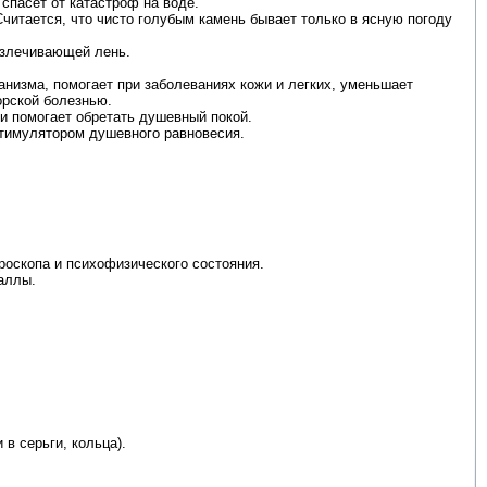
спасет от катастроф на воде.
читается, что чисто голубым камень бывает только в ясную погоду
излечивающей лень.
анизма, помогает при заболеваниях кожи и легких, уменьшает
орской болезнью.
 и помогает обретать душевный покой.
стимулятором душевного равновесия.
роскопа и психофизического состояния.
аллы.
в серьги, кольца).