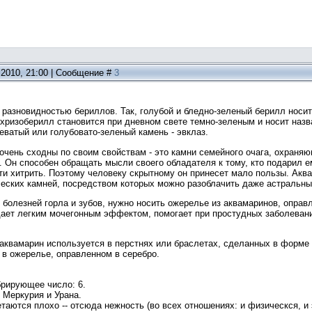
.2010, 21:00 | Сообщение #
3
разновидностью бериллов. Так, голубой и бледно-зеленый берилл носит
ризоберилл становится при дневном свете темно-зеленым и носит назва
еватый или голубовато-зеленый камень - эвклаз.
очень сходны по своим свойствам - это камни семейного очага, охраня
 Он способен обращать мысли своего обладателя к тому, кто подарил е
ти хитрить. Поэтому человеку скрытному он принесет мало пользы. Акв
ческих камней, посредством которых можно разоблачить даже астральны
 болезней горла и зубов, нужно носить ожерелье из аквамаринов, оправ
дает легким мочегонным эффектом, помогает при простудных заболевани
аквамарин используется в перстнях или браслетах, сделанных в форме 
 в ожерелье, оправленном в серебро.
брирующее число: 6.
 Меркурия и Урана.
таются плохо -- отсюда нежность (во всех отношениях: и физическся, и