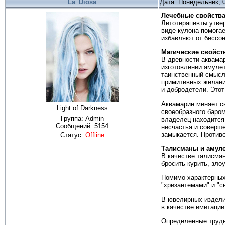
La_Diosa
Дата: Понедельник, 0
Лечебные свойств
Литотерапевты утве
виде кулона помога
избавляют от бессо
Магические свойст
В древности аквама
изготовлении амуле
таинственный смысл
примитивных желани
и добродетели. Этот
Аквамарин меняет св
Light of Darkness
своеобразного баром
Группа: Admin
владелец находится
Сообщений:
5154
несчастья и соверш
замыкается. Противо
Статус:
Offline
Талисманы и амул
В качестве талисма
бросить курить, зло
Помимо характерных
"хризантемами" и "с
В ювелирных изделия
в качестве имитаци
Определенные трудно