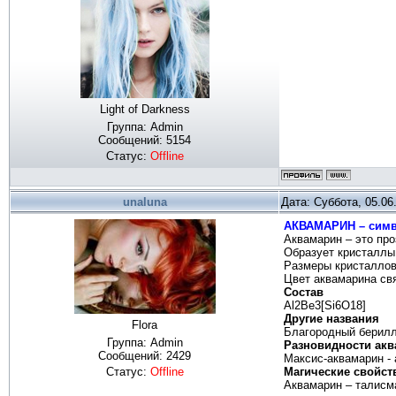
Light of Darkness
Группа: Admin
Сообщений:
5154
Статус:
Offline
unaluna
Дата: Суббота, 05.06
АКВАМАРИН – симво
Аквамарин – это про
Образует кристаллы
Размеры кристаллов 
Цвет аквамарина свя
Состав
Al2Be3[Si6O18]
Другие названия
Flora
Благородный берил
Группа: Admin
Разновидности ак
Сообщений:
2429
Максис-аквамарин -
Статус:
Offline
Магические свойст
Аквамарин – талисм