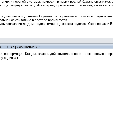
легких и нервной системы, приводит в норму водный баланс организма, 
ет щитовидную железу. Аквамарину приписывают свойства, такие как - и
родившимся под знаком Водолея, хотя раньше астрологи в средние века
льно носить только в светлое время суток.
ить аквамарин людям, родившимся под знаком зодиака: Скорпионам и Б
015, 11:47 | Сообщение #
7
ая информация. Каждый камень действительно несет свою особую энерг
ку зодиака (