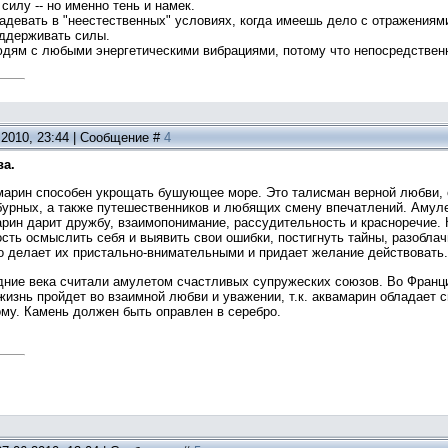
силу -- но именно тень и намек.
девать в "неестественных" условиях, когда имеешь дело с отражениями
ддерживать силы.
дям с любыми энергетическими вибрациями, потому что непосредственн
.2010, 23:44 | Сообщение #
4
ва.
амарин способен укрощать бушующее море. Это талисман верной любви
бурных, а также путешественников и любящих смену впечатлений. Амул
рин дарит дружбу, взаимопонимание, рассудительность и красноречие. К
сть осмыслить себя и выявить свои ошибки, постигнуть тайны, разобла
о делает их пристально-внимательными и придает желание действовать.
едние века считали амулетом счастливых супружеских союзов. Во Франц
жизнь пройдет во взаимной любви и уважении, т.к. аквамарин обладает 
му. Камень должен быть оправлен в серебро.