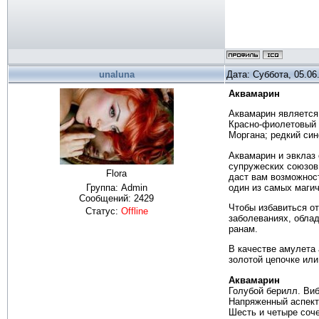
unaluna
Дата: Суббота, 05.06
Аквамарин
Аквамарин является 
Красно-фиолетовый х
Моргана; редкий син
Аквамарин и эвклаз 
супружеских союзов.
Flora
даст вам возможнос
один из самых маги
Группа: Admin
Сообщений:
2429
Чтобы избавиться от
Статус:
Offline
заболеваниях, обла
ранам.
В качестве амулета 
золотой цепочке или
Аквамарин
Голубой берилл. Ви
Напряженный аспект
Шесть и четыре соче