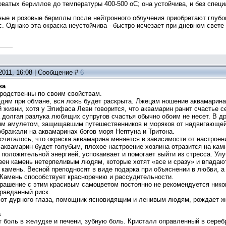
ватых бериллов до температуры 400-500 oС; она устойчива, и без спец
ные и розовые бериллы после нейтронного облучения приобретают глубо
. Однако эта окраска неустойчива - быстро исчезает при дневном свете 
.2011, 16:08 | Сообщение #
6
ва
 родственны по своим свойствам.
дям при обмане, вся ложь будет раскрыта. Лжецам ношение аквамарина
 жизни, хотя у Элифаса Леви говорится, что аквамарин ранит счастье с
а долгая разлука любящих супругов счастья обычно обоим не несет. В 
ым амулетом, защищавшим путешественников и моряков от надвигающейс
бражали на аквамаринах богов моря Нептуна и Тритона.
считалось, что окраска аквамарина меняется в зависимости от настрое
аквамарин будет голубым, плохое настроение хозяина отразится на камн
положительной энергией, успокаивает и помогает выйти из стресса. Ул
ен камень нетерпеливым людям, которые хотят «все и сразу» и впадают
 камень. Весной преподносят в виде подарка при объяснении в любви, 
 Камень способствует красноречию и рассудительности.
крашение с этим красивым самоцветом постоянно не рекомендуется нико
равданный риск.
 от дурного глаза, помощник ясновидящим и ленивым людям, рождает ж
а
 боль в желудке и печени, зубную боль. Кристалл оправленный в сереб