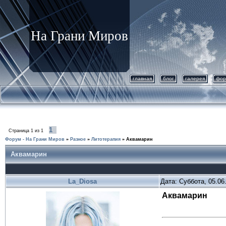
На Грани Миров
главная
блог
галерея
фор
1
Страница
1
из
1
Форум - На Грани Миров
»
Разное
»
Литотерапия
»
Аквамарин
Аквамарин
La_Diosa
Дата: Суббота, 05.06
Аквамарин