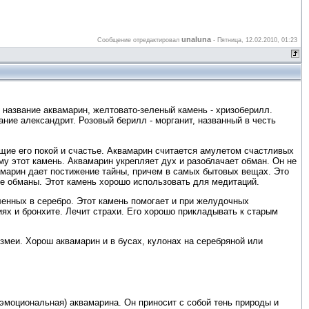
unaluna
Сообщение отредактировал
-
Пятница, 12.02.2010, 01:23
 название аквамарин, желтовато-зеленый камень - хризоберилл.
ние александрит. Розовый берилл - морганит, названный в честь
ющие его покой и счастье. Аквамарин считается амулетом счастливых
му этот камень. Аквамарин укрепляет дух и разоблачает обман. Он не
амарин дает постижение тайны, причем в самых бытовых вещах. Это
е обманы. Этот камень хорошо использовать для медитаций.
ленных в серебро. Этот камень помогает и при желудочных
ях и бронхите. Лечит страхи. Его хорошо прикладывать к старым
змеи. Хорош аквамарин и в бусах, кулонах на серебряной или
 эмоциональная) аквамарина. Он приносит с собой тень природы и