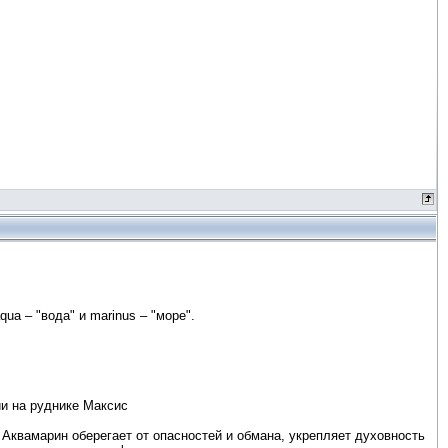
ua – "вода" и marinus – "море".
и на руднике Максис
квамарин оберегает от опасностей и обмана, укрепляет духовность