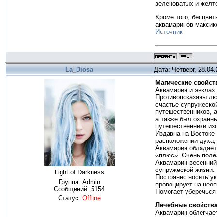
зеленоватых и желто
Кроме того, бесцвет
аквамаринов-максикс
Источник
La_Diosa
Дата: Четверг, 28.04
Магические свойст
Аквамарин и эвклаз
Противопоказаны лю
счастье супружеской
путешественников, 
а также был охранн
путешественники изо
Издавна на Востоке 
расположении духа, 
Аквамарин обладает 
«плюс». Очень полез
Аквамарин весенний
супружеской жизни.
Light of Darkness
Постоянно носить у
Группа: Admin
провоцирует на неоп
Сообщений:
5154
Помогает уберечься
Статус:
Offline
Лечебные свойств
Аквамарин облегчает