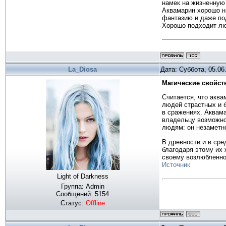
намек на жизненную 
Аквамарин хорошо на
фантазию и даже по
Хорошо подходит лю
La_Diosa
Дата: Суббота, 05.06
Магические свойст
Считается, что акв
людей страстных и 
в сражениях. Аквама
владельцу возможно
людям: он незаметн
В древности и в ср
благодаря этому их 
своему возлюбленно
Источник
Light of Darkness
Группа: Admin
Сообщений:
5154
Статус:
Offline