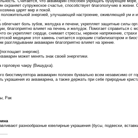
льность. Считается, что аквамарин способен укрощать бушующее море, 
н охраняет супружеское счастье, способствует благополучию в жизни. С
 хозяина царят мир и покой.
 положительной энергией, улучшающей настроение, оживляющей ум и 
а
облегчает боль зубов, желудка и печени, укрепляет защитные силы орг
ии, благоприятно влияет на печень и желудок. Помогает справиться с м
 что он укрепляет сердце, снимает стрессы, нервное напряжение, страхи
бетской медицине этот камень считается хорошим стабилизатором и био
м разглядывании аквамарин благоприятно влияет на зрение.
(поглощает энергию).
квамарин может менять знак своей энергетики.
а горловую чакру (Вишудха).
го биостимулятора аквамарин полезен буквально всем независимо от го
ь украшения из аквамарина, а также держать при себе природные крист
ы, Рак
рина
авливают разнообразные ювелирные украшения (бусы, подвески, вставки 