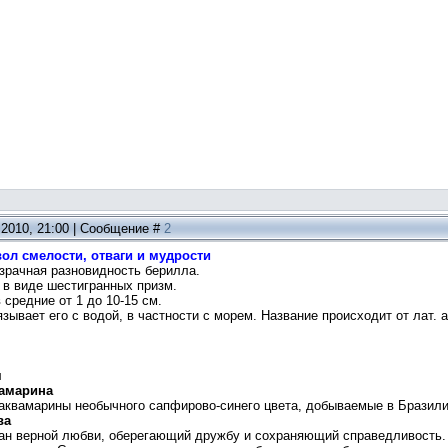
.2010, 21:00 | Сообщение #
2
л смелости, отваги и мудрости
зрачная разновидность берилла.
 в виде шестигранных призм.
средние от 1 до 10-15 см.
зывает его с водой, в частности с морем. Название происходит от лат. aq
л
вамарина
 аквамарины необычного сапфирово-синего цвета, добываемые в Бразили
ва
ан верной любви, оберегающий дружбу и сохраняющий справедливость. А