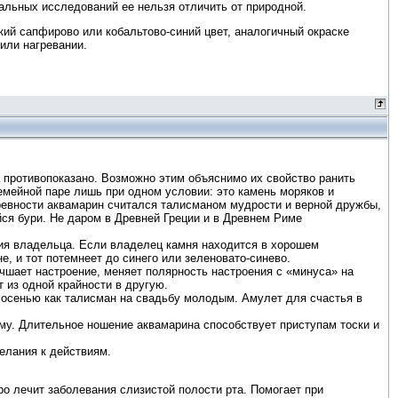
иальных исследований ее нельзя отличить от природной.
кий сапфирово или кобальтово-синий цвет, аналогичный окраске
или нагревании.
 противопоказано. Возможно этим объяснимо их свойство ранить
емейной паре лишь при одном условии: это камень моряков и
древности аквамарин считался талисманом мудрости и верной дружбы,
я бури. Не даром в Древней Греции и в Древнем Риме
ния владельца. Если владелец камня находится в хорошем
е, и тот потемнеет до синего или зеленовато-синево.
учшает настроение, меняет полярность настроения с «минуса» на
 из одной крайности в другую.
а осенью как талисман на свадьбу молодым. Амулет для счастья в
му. Длительное ношение аквамарина способствует приступам тоски и
елания к действиям.
ро лечит заболевания слизистой полости рта. Помогает при