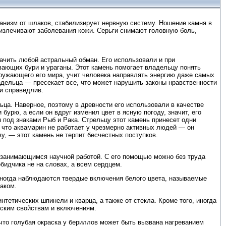
анизм от шлаков, стабилизирует нервную систему. Ношение камня в
излечивают заболевания кожи. Серьги снимают головную боль,
ачить любой астральный обман. Его использовали и при
ающих бури и ураганы. Этот камень помогает владельцу понять
ружающего его мира, учит человека направлять энергию даже самых
адельца — пресекает все, что может нарушить законы нравственности
 и справедлив.
ьца. Наверное, поэтому в древности его использовали в качестве
бурю, а если он вдруг изменил цвет в ясную погоду, значит, его
под знаками Рыб и Рака. Стрельцу этот камень принесет одни
 что аквамарин не работает у чрезмерно активных людей — он
у, — этот камень не терпит бесчестных поступков.
 занимающимся научной работой. С его помощью можно без труда
обидчика не на словах, а всем сердцем.
иногда наблюдаются твердые включения белого цвета, называемые
аком.
тетических шпинели и кварца, а также от стекла. Кроме того, иногда
еским свойствам и включениям.
что голубая окраска у бериллов может быть вызвана нагреванием