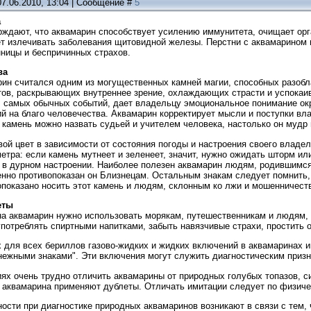
7.06.2010, 13:04 | Сообщение #
5
а
рждают, что аквамарин способствует усилению иммунитета, очищает орг
ет излечивать заболевания щитовидной железы. Перстни с аквамарином 
нницы и беспричинных страхов.
ва
рин считался одним из могущественных камней магии, способных разобл
тов, раскрывающих внутреннее зрение, охлаждающих страсти и успокаив
 самых обычных событий, дает владельцу эмоциональное понимание ок
й на благо человечества. Аквамарин корректирует мысли и поступки вл
 камень можно назвать судьей и учителем человека, настолько он мудр
ой цвет в зависимости от состояния погоды и настроения своего владел
етра: если камень мутнеет и зеленеет, значит, нужно ожидать шторм или 
 в дурном настроении. Наиболее полезен аквамарин людям, родившимся 
енно противопоказан он Близнецам. Остальным знакам следует помнить,
показано носить этот камень и людям, склонным ко лжи и мошенничеств
еты
на аквамарин нужно использовать морякам, путешественникам и людям,
употреблять спиртными напитками, забыть навязчивые страхи, простить 
 для всех бериллов газово-жидких и жидких включений в аквамаринах 
нежными знаками". Эти включения могут служить диагностическим призн
х очень трудно отличить аквамарины от природных голубых топазов, син
и аквамарина применяют дублеты. Отличать имитации следует по физич
сти при диагностике природных аквамаринов возникают в связи с тем, 