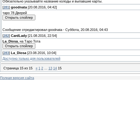
Обязательно указывайте название колоды и выпавшие карты.
[
281
]
goodnata
[20.08.2016, 04:42]
таро 78 Дверей
Сообщение отредактировал
goodnata
-
Суббота, 20.08.2016, 04:43
[
282
]
CardLady
[21.08.2016, 22:54]
La_Diosa
, на Таро Тота
[
283
]
La_Diosa
[23.08.2016, 10:04]
Доступно только для пользователей
Страница
15
из
15
«
1
2
…
13
14
15
Полная версия сайта