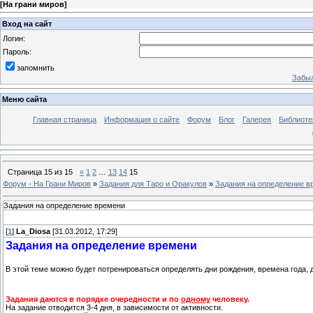
[
На грани миров
]
Вход на сайт
Логин:
Пароль:
запомнить
Забыл
Меню сайта
Главная страница
Информация о сайте
Форум
Блог
Галерея
Библиоте
Страница
15
из
15
«
1
2
…
13
14
15
Форум - На Грани Миров
»
Задания для Таро и Оракулов
»
Задания на определение в
Задания на определение времени
[
1
]
La_Diosa
[31.03.2012, 17:29]
Задания на определение времени
В этой теме можно будет потренироваться определять дни рождения, времена года, д
Задания даются в порядке очередности и по
одному
человеку.
На задание отводится 3-4 дня, в зависимости от активности.