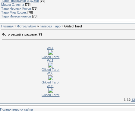
Таро Призраков и Духов
[79]
Мифы Олимпа
[78]
Таро Черных Котов
[78]
Таро Мир Кошек
[78]
Таро Иллюминатов
[78]
Главная
»
Фотоальбом
»
Галерея Таро
» Gilded Tarot
Фотографий в разделе
:
79
W14
Gilded Tarot
W11
Gilded Tarot
W08
Gilded Tarot
W05
Gilded Tarot
1-12
13
Полная версия сайта