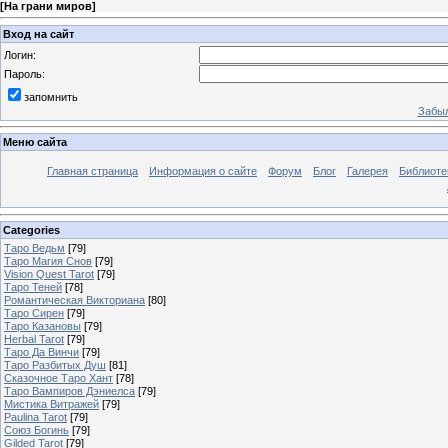
[
На грани миров
]
Вход на сайт
Логин:
Пароль:
запомнить
Забыл
Меню сайта
Главная страница
Информация о сайте
Форум
Блог
Галерея
Библиоте
Categories
Таро Ведьм
[79]
Таро Магия Снов
[79]
Vision Quest Tarot
[79]
Таро Теней
[78]
Романтическая Викториана
[80]
Таро Сирен
[79]
Таро Казановы
[79]
Herbal Tarot
[79]
Таро Да Винчи
[79]
Таро Разбитых Душ
[81]
Сказочное Таро Хант
[78]
Таро Вампиров Дэниелса
[79]
Мистика Витражей
[79]
Paulina Tarot
[79]
Союз Богинь
[79]
Gilded Tarot
[79]