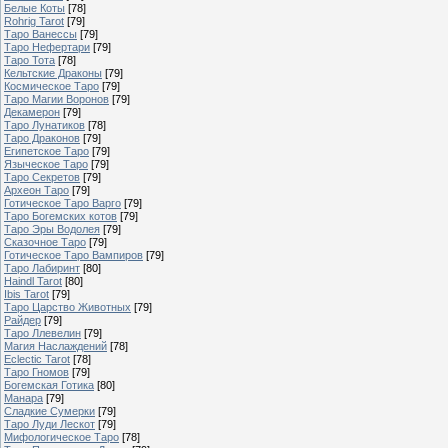
Белые Коты
[78]
Rohrig Tarot
[79]
Таро Ванессы
[79]
Таро Нефертари
[79]
Таро Тота
[78]
Кельтские Драконы
[79]
Космическое Таро
[79]
Таро Магии Воронов
[79]
Декамерон
[79]
Таро Лунатиков
[78]
Таро Драконов
[79]
Египетское Таро
[79]
Языческое Таро
[79]
Таро Секретов
[79]
Археон Таро
[79]
Готическое Таро Варго
[79]
Таро Богемских котов
[79]
Таро Эры Водолея
[79]
Сказочное Таро
[79]
Готическое Таро Вампиров
[79]
Таро Лабиринт
[80]
Haindl Tarot
[80]
Ibis Tarot
[79]
Таро Царство Животных
[79]
Райдер
[79]
Таро Ллевелин
[79]
Магия Наслаждений
[78]
Eclectic Tarot
[78]
Таро Гномов
[79]
Богемская Готика
[80]
Манара
[79]
Сладкие Сумерки
[79]
Таро Луди Лескот
[79]
Мифологическое Таро
[78]