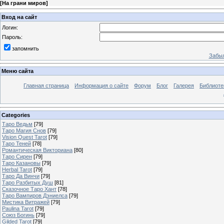
[
На грани миров
]
Вход на сайт
Логин:
Пароль:
запомнить
Забыл
Меню сайта
Главная страница
Информация о сайте
Форум
Блог
Галерея
Библиоте
Categories
Таро Ведьм
[79]
Таро Магия Снов
[79]
Vision Quest Tarot
[79]
Таро Теней
[78]
Романтическая Викториана
[80]
Таро Сирен
[79]
Таро Казановы
[79]
Herbal Tarot
[79]
Таро Да Винчи
[79]
Таро Разбитых Душ
[81]
Сказочное Таро Хант
[78]
Таро Вампиров Дэниелса
[79]
Мистика Витражей
[79]
Paulina Tarot
[79]
Союз Богинь
[79]
Gilded Tarot
[79]