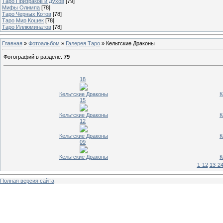
Таро Призраков и Духов
[79]
Мифы Олимпа
[78]
Таро Черных Котов
[78]
Таро Мир Кошек
[78]
Таро Иллюминатов
[78]
Главная
»
Фотоальбом
»
Галерея Таро
» Кельтские Драконы
Фотографий в разделе
:
79
18
Кельтские Драконы
К
15
Кельтские Драконы
К
12
Кельтские Драконы
К
09
Кельтские Драконы
К
1-12
13-2
Полная версия сайта