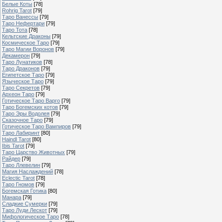
Белые Коты
[78]
Rohrig Tarot
[79]
Таро Ванессы
[79]
Таро Нефертари
[79]
Таро Тота
[78]
Кельтские Драконы
[79]
Космическое Таро
[79]
Таро Магии Воронов
[79]
Декамерон
[79]
Таро Лунатиков
[78]
Таро Драконов
[79]
Египетское Таро
[79]
Языческое Таро
[79]
Таро Секретов
[79]
Археон Таро
[79]
Готическое Таро Варго
[79]
Таро Богемских котов
[79]
Таро Эры Водолея
[79]
Сказочное Таро
[79]
Готическое Таро Вампиров
[79]
Таро Лабиринт
[80]
Haindl Tarot
[80]
Ibis Tarot
[79]
Таро Царство Животных
[79]
Райдер
[79]
Таро Ллевелин
[79]
Магия Наслаждений
[78]
Eclectic Tarot
[78]
Таро Гномов
[79]
Богемская Готика
[80]
Манара
[79]
Сладкие Сумерки
[79]
Таро Луди Лескот
[79]
Мифологическое Таро
[78]