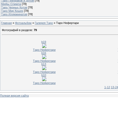
Таро Призраков и Духов
[79]
Мифы Олимпа
[78]
Таро Черных Котов
[78]
Таро Мир Кошек
[78]
Таро Иллюминатов
[78]
Главная
»
Фотоальбом
»
Галерея Таро
» Таро Нефертари
Фотографий в разделе
:
79
b19
Таро Нефертари
b16
Таро Нефертари
b13
Таро Нефертари
b10
Таро Нефертари
1-12
13-2
Полная версия сайта