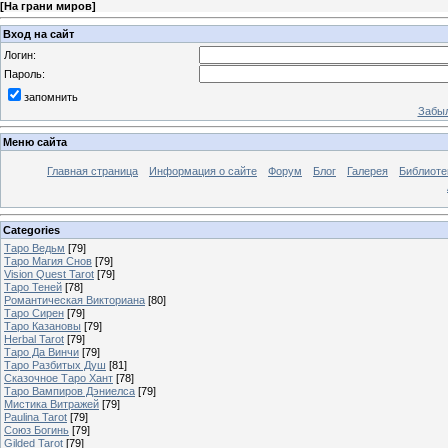
[
На грани миров
]
Вход на сайт
Логин:
Пароль:
запомнить
Забыл
Меню сайта
Главная страница
Информация о сайте
Форум
Блог
Галерея
Библиоте
Categories
Таро Ведьм
[79]
Таро Магия Снов
[79]
Vision Quest Tarot
[79]
Таро Теней
[78]
Романтическая Викториана
[80]
Таро Сирен
[79]
Таро Казановы
[79]
Herbal Tarot
[79]
Таро Да Винчи
[79]
Таро Разбитых Душ
[81]
Сказочное Таро Хант
[78]
Таро Вампиров Дэниелса
[79]
Мистика Витражей
[79]
Paulina Tarot
[79]
Союз Богинь
[79]
Gilded Tarot
[79]