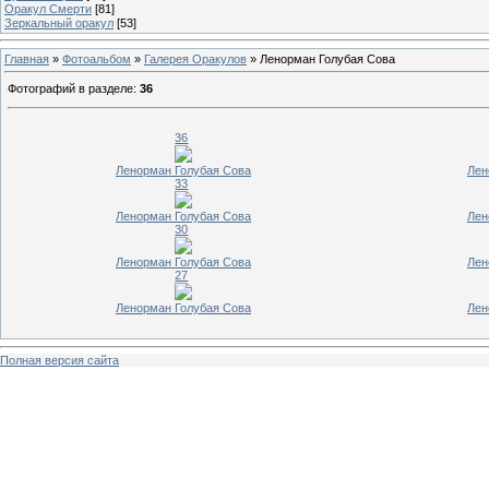
Оракул Смерти
[81]
Зеркальный оракул
[53]
Главная
»
Фотоальбом
»
Галерея Оракулов
» Ленорман Голубая Сова
Фотографий в разделе
:
36
36
Ленорман Голубая Сова
Лен
33
Ленорман Голубая Сова
Лен
30
Ленорман Голубая Сова
Лен
27
Ленорман Голубая Сова
Лен
Полная версия сайта