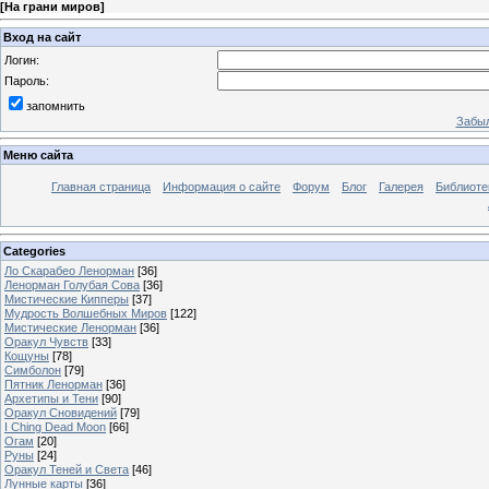
[
На грани миров
]
Вход на сайт
Логин:
Пароль:
запомнить
Забыл
Меню сайта
Главная страница
Информация о сайте
Форум
Блог
Галерея
Библиоте
Categories
Ло Скарабео Ленорман
[36]
Ленорман Голубая Сова
[36]
Мистические Кипперы
[37]
Мудрость Волшебных Миров
[122]
Мистические Ленорман
[36]
Оракул Чувств
[33]
Кощуны
[78]
Симболон
[79]
Пятник Ленорман
[36]
Архетипы и Тени
[90]
Оракул Сновидений
[79]
I Ching Dead Moon
[66]
Огам
[20]
Руны
[24]
Оракул Теней и Света
[46]
Лунные карты
[36]