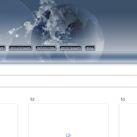
ум
консультации
библиотека
регистрация
вход
52
51
23.01.2018