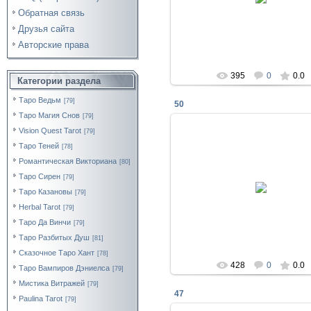
La_Diosa
Обратная связь
Друзья сайта
Авторские права
395
0
0.0
Категории раздела
Таро Ведьм
[79]
50
Таро Магия Снов
[79]
Vision Quest Tarot
[79]
Таро Теней
[78]
Романтическая Викториана
[80]
Таро Сирен
23.01.2018
[79]
Таро Казановы
[79]
La_Diosa
Herbal Tarot
[79]
Таро Да Винчи
[79]
Таро Разбитых Душ
[81]
Сказочное Таро Хант
[78]
428
0
0.0
Таро Вампиров Дэниелса
[79]
Мистика Витражей
[79]
47
Paulina Tarot
[79]