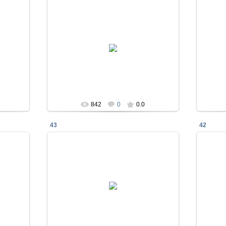
23.01.2018
La_Diosa
842
0
0.0
43
42
23.01.2018
La_Diosa