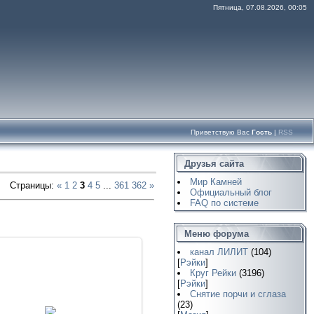
Пятница, 07.08.2026, 00:05
Приветствую Вас
Гость
|
RSS
Друзья сайта
Мир Камней
Страницы
:
«
1
2
3
4
5
...
361
362
»
Официальный блог
FAQ по системе
Меню форума
канал ЛИЛИТ
(104)
[
Рэйки
]
Круг Рейки
(3196)
[
Рэйки
]
Снятие порчи и сглаза
23.01.2018
(23)