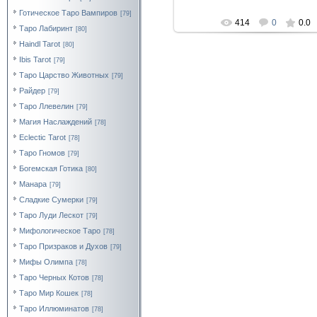
Готическое Таро Вампиров
[79]
414
0
0.0
Таро Лабиринт
[80]
Haindl Tarot
[80]
Ibis Tarot
[79]
Таро Царство Животных
[79]
Райдер
[79]
Таро Ллевелин
[79]
Магия Наслаждений
[78]
Eclectic Tarot
[78]
Таро Гномов
[79]
Богемская Готика
[80]
Манара
[79]
Сладкие Сумерки
[79]
Таро Луди Лескот
[79]
Мифологическое Таро
[78]
Таро Призраков и Духов
[79]
Мифы Олимпа
[78]
Таро Черных Котов
[78]
Таро Мир Кошек
[78]
Таро Иллюминатов
[78]