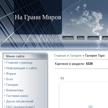
На Грани Миров
главная
блог
галерея
фор
Главная
»
Галерея
» Галерея Таро
Меню сайта
Главная страница
Картинок в разделе
:
4339
Информация о сайте
Форум
53
Блог
Галерея
Библиотека
Гостевая книга
Доска объявлений
23.01.2018
FAQ (вопрос/ответ)