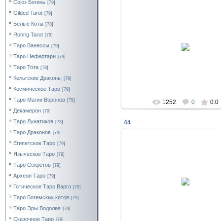
Союз Богинь
[79]
Gilded Tarot
[79]
Белые Коты
[78]
Rohrig Tarot
[79]
23.01.2018
Таро Ванессы
[79]
La_Diosa
Таро Нефертари
[79]
Таро Тота
[78]
Кельтские Драконы
[79]
Космическое Таро
[79]
Таро Магии Воронов
[79]
1252
0
0.0
Декамерон
[79]
Таро Лунатиков
44
[78]
Таро Драконов
[79]
Египетское Таро
[79]
Языческое Таро
[79]
Таро Секретов
[79]
23.01.2018
Археон Таро
[79]
Готическое Таро Варго
[79]
La_Diosa
Таро Богемских котов
[79]
Таро Эры Водолея
[79]
Сказочное Таро
[79]