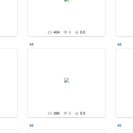
La_Diosa
404
0
0.0
49
48
23.01.2018
La_Diosa
386
0
0.0
46
45