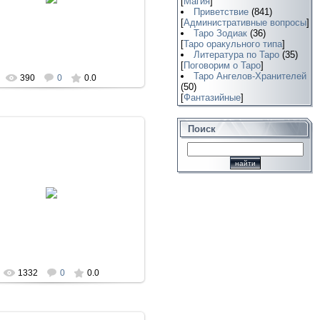
[
Магия
]
La_Diosa
Приветствие
(841)
[
Административные вопросы
]
Таро Зодиак
(36)
[
Таро оракульного типа
]
Литература по Таро
(35)
[
Поговорим о Таро
]
Таро Ангелов-Хранителей
390
0
0.0
(50)
[
Фантазийные
]
Поиск
23.01.2018
La_Diosa
1332
0
0.0