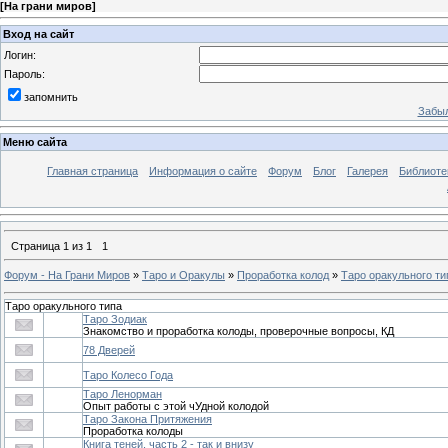
[
На грани миров
]
Вход на сайт
Логин:
Пароль:
запомнить
Забыл
Меню сайта
Главная страница
Информация о сайте
Форум
Блог
Галерея
Библиоте
Страница
1
из
1
1
Форум - На Грани Миров
»
Таро и Оракулы
»
Проработка колод
»
Таро оракульного ти
Таро оракульного типа
Таро Зодиак
Знакомство и проработка колоды, проверочные вопросы, КД
78 Дверей
Таро Колесо Года
Таро Ленорман
Опыт работы с этой чУдной колодой
Таро Закона Притяжения
Проработка колоды
Книга теней, часть 2 - так и внизу