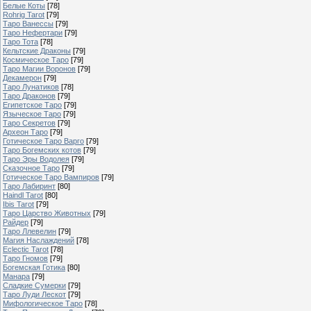
Белые Коты
[78]
Rohrig Tarot
[79]
Таро Ванессы
[79]
Таро Нефертари
[79]
Таро Тота
[78]
Кельтские Драконы
[79]
Космическое Таро
[79]
Таро Магии Воронов
[79]
Декамерон
[79]
Таро Лунатиков
[78]
Таро Драконов
[79]
Египетское Таро
[79]
Языческое Таро
[79]
Таро Секретов
[79]
Археон Таро
[79]
Готическое Таро Варго
[79]
Таро Богемских котов
[79]
Таро Эры Водолея
[79]
Сказочное Таро
[79]
Готическое Таро Вампиров
[79]
Таро Лабиринт
[80]
Haindl Tarot
[80]
Ibis Tarot
[79]
Таро Царство Животных
[79]
Райдер
[79]
Таро Ллевелин
[79]
Магия Наслаждений
[78]
Eclectic Tarot
[78]
Таро Гномов
[79]
Богемская Готика
[80]
Манара
[79]
Сладкие Сумерки
[79]
Таро Луди Лескот
[79]
Мифологическое Таро
[78]