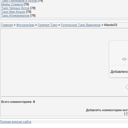
Таро Призраков и Духов
[79]
Мифы Олимпа
[78]
Таро Черных Котов
[78]
Таро Мир Кошек
[78]
Таро Иллюминатов
[78]
Главная
»
Фотоальбом
»
Галерея Таро
»
Готическое Таро Вампиров
» Wands03
В р
Добавлен
Всего комментариев
:
0
Добавлять комментарии могу
[
Р
Полная версия сайта