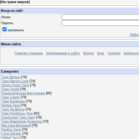
[
На грани миров
]
Вход на сайт
Логин:
Пароль:
запомнить
Забыл
Меню сайта
Главная страница
Информация о сайте
Форум
Блог
Галерея
Библиоте
Categories
Таро Ведьм
[79]
Таро Магия Снов
[79]
Vision Quest Tarot
[79]
Таро Теней
[78]
Романтическая Викториана
[80]
Таро Сирен
[79]
Таро Казановы
[79]
Herbal Tarot
[79]
Таро Да Винчи
[79]
Таро Разбитых Душ
[81]
Сказочное Таро Хант
[78]
Таро Вампиров Дэниелса
[79]
Мистика Витражей
[79]
Paulina Tarot
[79]
Союз Богинь
[79]
Gilded Tarot
[79]