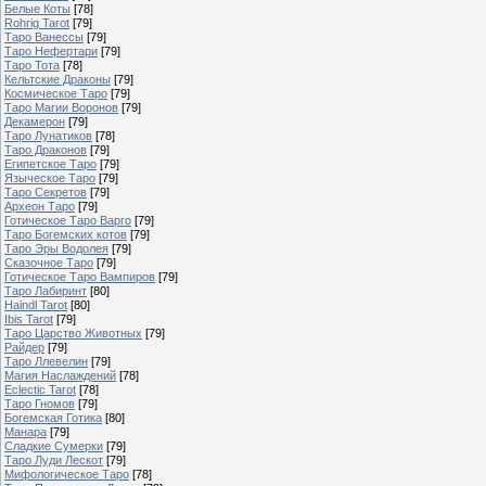
Белые Коты
[78]
Rohrig Tarot
[79]
Таро Ванессы
[79]
Таро Нефертари
[79]
Таро Тота
[78]
Кельтские Драконы
[79]
Космическое Таро
[79]
Таро Магии Воронов
[79]
Декамерон
[79]
Таро Лунатиков
[78]
Таро Драконов
[79]
Египетское Таро
[79]
Языческое Таро
[79]
Таро Секретов
[79]
Археон Таро
[79]
Готическое Таро Варго
[79]
Таро Богемских котов
[79]
Таро Эры Водолея
[79]
Сказочное Таро
[79]
Готическое Таро Вампиров
[79]
Таро Лабиринт
[80]
Haindl Tarot
[80]
Ibis Tarot
[79]
Таро Царство Животных
[79]
Райдер
[79]
Таро Ллевелин
[79]
Магия Наслаждений
[78]
Eclectic Tarot
[78]
Таро Гномов
[79]
Богемская Готика
[80]
Манара
[79]
Сладкие Сумерки
[79]
Таро Луди Лескот
[79]
Мифологическое Таро
[78]