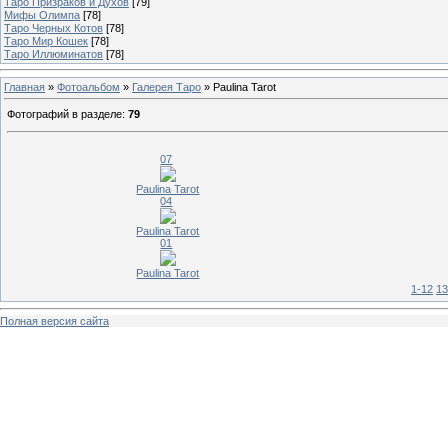
Таро Призраков и Духов
[79]
Мифы Олимпа
[78]
Таро Черных Котов
[78]
Таро Мир Кошек
[78]
Таро Иллюминатов
[78]
Главная
»
Фотоальбом
»
Галерея Таро
» Paulina Tarot
Фотографий в разделе
:
79
07
Paulina Tarot
04
Paulina Tarot
01
Paulina Tarot
1-12
13
Полная версия сайта