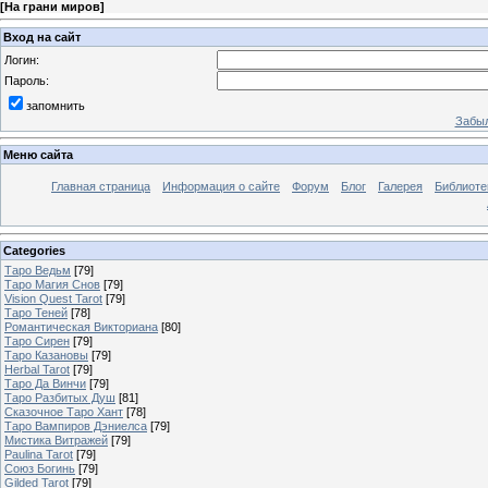
[
На грани миров
]
Вход на сайт
Логин:
Пароль:
запомнить
Забыл
Меню сайта
Главная страница
Информация о сайте
Форум
Блог
Галерея
Библиоте
Categories
Таро Ведьм
[79]
Таро Магия Снов
[79]
Vision Quest Tarot
[79]
Таро Теней
[78]
Романтическая Викториана
[80]
Таро Сирен
[79]
Таро Казановы
[79]
Herbal Tarot
[79]
Таро Да Винчи
[79]
Таро Разбитых Душ
[81]
Сказочное Таро Хант
[78]
Таро Вампиров Дэниелса
[79]
Мистика Витражей
[79]
Paulina Tarot
[79]
Союз Богинь
[79]
Gilded Tarot
[79]