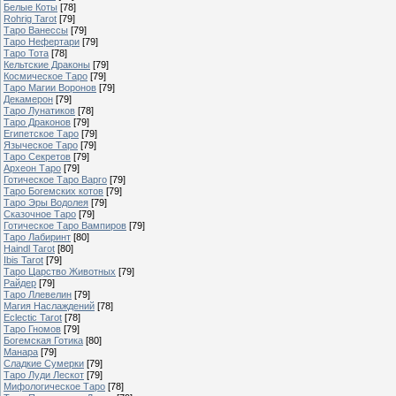
Белые Коты
[78]
Rohrig Tarot
[79]
Таро Ванессы
[79]
Таро Нефертари
[79]
Таро Тота
[78]
Кельтские Драконы
[79]
Космическое Таро
[79]
Таро Магии Воронов
[79]
Декамерон
[79]
Таро Лунатиков
[78]
Таро Драконов
[79]
Египетское Таро
[79]
Языческое Таро
[79]
Таро Секретов
[79]
Археон Таро
[79]
Готическое Таро Варго
[79]
Таро Богемских котов
[79]
Таро Эры Водолея
[79]
Сказочное Таро
[79]
Готическое Таро Вампиров
[79]
Таро Лабиринт
[80]
Haindl Tarot
[80]
Ibis Tarot
[79]
Таро Царство Животных
[79]
Райдер
[79]
Таро Ллевелин
[79]
Магия Наслаждений
[78]
Eclectic Tarot
[78]
Таро Гномов
[79]
Богемская Готика
[80]
Манара
[79]
Сладкие Сумерки
[79]
Таро Луди Лескот
[79]
Мифологическое Таро
[78]