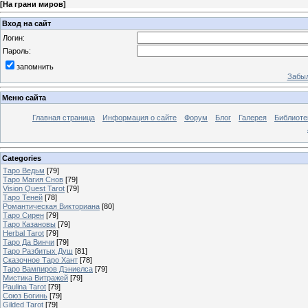
[
На грани миров
]
Вход на сайт
Логин:
Пароль:
запомнить
Забыл
Меню сайта
Главная страница
Информация о сайте
Форум
Блог
Галерея
Библиоте
Categories
Таро Ведьм
[79]
Таро Магия Снов
[79]
Vision Quest Tarot
[79]
Таро Теней
[78]
Романтическая Викториана
[80]
Таро Сирен
[79]
Таро Казановы
[79]
Herbal Tarot
[79]
Таро Да Винчи
[79]
Таро Разбитых Душ
[81]
Сказочное Таро Хант
[78]
Таро Вампиров Дэниелса
[79]
Мистика Витражей
[79]
Paulina Tarot
[79]
Союз Богинь
[79]
Gilded Tarot
[79]