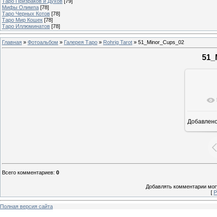
Таро Призраков и Духов
[79]
Мифы Олимпа
[78]
Таро Черных Котов
[78]
Таро Мир Кошек
[78]
Таро Иллюминатов
[78]
Главная
»
Фотоальбом
»
Галерея Таро
»
Rohrig Tarot
» 51_Minor_Cups_02
51_
Добавлен
Всего комментариев
:
0
Добавлять комментарии могу
[
Р
Полная версия сайта