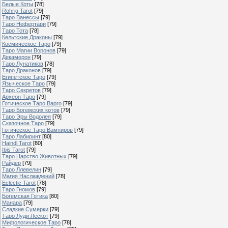
Белые Коты
[78]
Rohrig Tarot
[79]
Таро Ванессы
[79]
Таро Нефертари
[79]
Таро Тота
[78]
Кельтские Драконы
[79]
Космическое Таро
[79]
Таро Магии Воронов
[79]
Декамерон
[79]
Таро Лунатиков
[78]
Таро Драконов
[79]
Египетское Таро
[79]
Языческое Таро
[79]
Таро Секретов
[79]
Археон Таро
[79]
Готическое Таро Варго
[79]
Таро Богемских котов
[79]
Таро Эры Водолея
[79]
Сказочное Таро
[79]
Готическое Таро Вампиров
[79]
Таро Лабиринт
[80]
Haindl Tarot
[80]
Ibis Tarot
[79]
Таро Царство Животных
[79]
Райдер
[79]
Таро Ллевелин
[79]
Магия Наслаждений
[78]
Eclectic Tarot
[78]
Таро Гномов
[79]
Богемская Готика
[80]
Манара
[79]
Сладкие Сумерки
[79]
Таро Луди Лескот
[79]
Мифологическое Таро
[78]