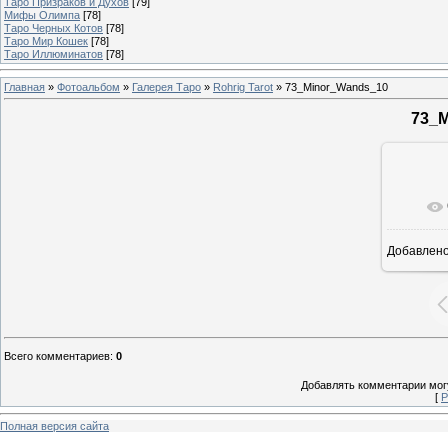
Таро Призраков и Духов
[79]
Мифы Олимпа
[78]
Таро Черных Котов
[78]
Таро Мир Кошек
[78]
Таро Иллюминатов
[78]
Главная
»
Фотоальбом
»
Галерея Таро
»
Rohrig Tarot
» 73_Minor_Wands_10
73_
Добавлен
Всего комментариев
:
0
Добавлять комментарии могу
[
Р
Полная версия сайта