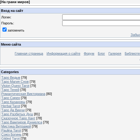
[
На грани миров
]
Вход на сайт
Логин:
Пароль:
запомнить
Забыл
Меню сайта
Главная страница
Информация о сайте
Форум
Блог
Галерея
Библиоте
Categories
Таро Ведьм
[79]
Таро Магия Снов
[79]
Vision Quest Tarot
[79]
Таро Теней
[78]
Романтическая Викториана
[80]
Таро Сирен
[79]
Таро Казановы
[79]
Herbal Tarot
[79]
Таро Да Винчи
[79]
Таро Разбитых Душ
[81]
Сказочное Таро Хант
[78]
Таро Вампиров Дэниелса
[79]
Мистика Витражей
[79]
Paulina Tarot
[79]
Союз Богинь
[79]
Gilded Tarot
[79]