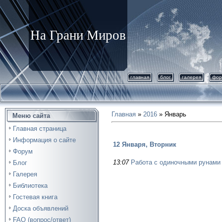
На Грани Миров
главная
блог
галерея
фор
Главная
»
2016
»
Январь
Меню сайта
Главная страница
Информация о сайте
12 Января, Вторник
Форум
13:07
Работа с одиночными рунами
Блог
Галерея
Библиотека
Гостевая книга
Доска объявлений
FAQ (вопрос/ответ)