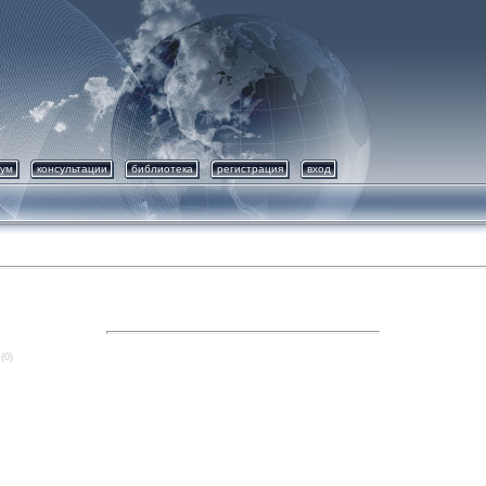
ум
консультации
библиотека
регистрация
вход
(0)