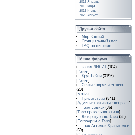
2016 Январь
2016 Март
2016 Июнь
2026 Август
Друзья сайта
Мир Камней
Официальный блог
FAQ по системе
Меню форума
канал ЛИЛИТ
(104)
[
Рэйки
]
Круг Рейки
(3196)
[
Рэйки
]
Снятие порчи и сглаза
(23)
[
Магия
]
Приветствие
(841)
[
Административные вопросы
]
Таро Зодиак
(36)
[
Таро оракульного типа
]
Литература по Таро
(35)
[
Поговорим о Таро
]
Таро Ангелов-Хранителей
(50)
[
Фантазийные
]