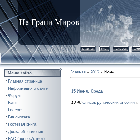
На Грани Миров
главная
блог
галерея
фор
Главная
»
2016
»
Июнь
Меню сайта
Главная страница
Информация о сайте
15 Июня, Среда
Форум
19:40
Список рунических энергий
Блог
(0)
Галерея
Библиотека
Гостевая книга
Доска объявлений
FAQ (вопрос/ответ)