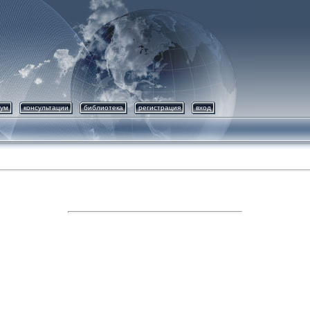
ум
консультации
библиотека
регистрация
вход