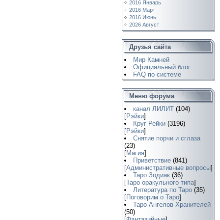
2016 Январь
2016 Март
2016 Июнь
2026 Август
Друзья сайта
Мир Камней
Официальный блог
FAQ по системе
Меню форума
канал ЛИЛИТ
(104)
[
Рэйки
]
Круг Рейки
(3196)
[
Рэйки
]
Снятие порчи и сглаза
(23)
[
Магия
]
Приветствие
(841)
[
Административные вопросы
]
Таро Зодиак
(36)
[
Таро оракульного типа
]
Литература по Таро
(35)
[
Поговорим о Таро
]
Таро Ангелов-Хранителей
(50)
[
Фантазийные
]