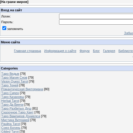
[
На грани миров
]
Вход на сайт
Логин:
Пароль:
запомнить
Забыл
Меню сайта
Главная страница
Информация о сайте
Форум
Блог
Галерея
Библиоте
Categories
Таро Ведьм
[79]
Таро Магия Снов
[79]
Vision Quest Tarot
[79]
Таро Теней
[78]
Романтическая Викториана
[80]
Таро Сирен
[79]
Таро Казановы
[79]
Herbal Tarot
[79]
Таро Да Винчи
[79]
Таро Разбитых Душ
[81]
Сказочное Таро Хант
[78]
Таро Вампиров Дэниелса
[79]
Мистика Витражей
[79]
Paulina Tarot
[79]
Союз Богинь
[79]
Gilded Tarot
[79]