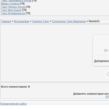
Таро Призраков и Духов
[79]
Мифы Олимпа
[78]
Таро Черных Котов
[78]
Таро Мир Кошек
[78]
Таро Иллюминатов
[78]
Главная
»
Фотоальбом
»
Галерея Таро
»
Готическое Таро Вампиров
» Wands01
В ре
Добавлен
Всего комментариев
:
0
Добавлять комментарии могу
[
Р
Полная версия сайта