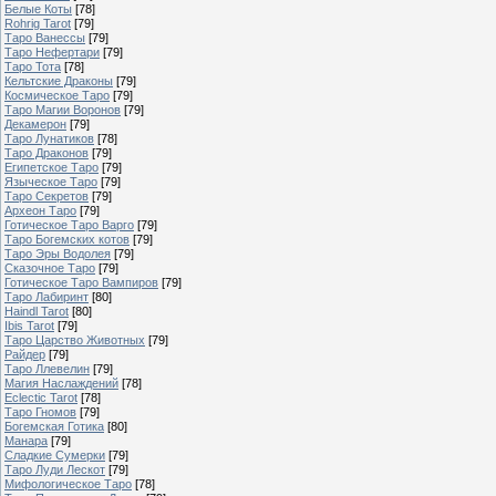
Белые Коты
[78]
Rohrig Tarot
[79]
Таро Ванессы
[79]
Таро Нефертари
[79]
Таро Тота
[78]
Кельтские Драконы
[79]
Космическое Таро
[79]
Таро Магии Воронов
[79]
Декамерон
[79]
Таро Лунатиков
[78]
Таро Драконов
[79]
Египетское Таро
[79]
Языческое Таро
[79]
Таро Секретов
[79]
Археон Таро
[79]
Готическое Таро Варго
[79]
Таро Богемских котов
[79]
Таро Эры Водолея
[79]
Сказочное Таро
[79]
Готическое Таро Вампиров
[79]
Таро Лабиринт
[80]
Haindl Tarot
[80]
Ibis Tarot
[79]
Таро Царство Животных
[79]
Райдер
[79]
Таро Ллевелин
[79]
Магия Наслаждений
[78]
Eclectic Tarot
[78]
Таро Гномов
[79]
Богемская Готика
[80]
Манара
[79]
Сладкие Сумерки
[79]
Таро Луди Лескот
[79]
Мифологическое Таро
[78]