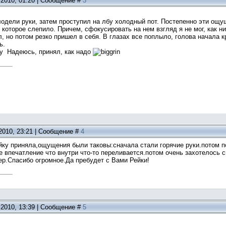
.2010, 01:20 | Сообщение #
3
одели руки, затем проступил на лбу холодный пот. Постепенно эти ощу
 которое слепило. Причем, сфокусировать на нем взгляд я не мог, как н
л, но потом резко пришел в себя. В глазах все поплыло, голова начала
ь.
ку
Надеюсь, принял, как надо
.2010, 23:21 | Сообщение #
4
ку приняла,ощущения были таковы:сначала стали горячие руки.потом по
е впечатление что внутри что-то переливается.потом очень захотелось 
ер.Спасибо огромное.Да пребудет с Вами Рейки!
.2010, 13:39 | Сообщение #
5