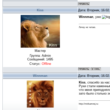
Kiss
Дата: Вторник, 16.02
Winnman
, уже
Личку не читаю.
Мастер
Группа: Admin
Сообщений:
1495
Статус:
Offline
Winnman
Дата: Вторник, 16.02
Kiss
, спасибо за нас
Руки стали каменным
что меня приподняло
зато было столько э
http://mirkamnej.ru