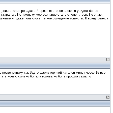
щения стали пропадать. Через некоторое время я увидел белое
и старался. Потихоньку мое сознание стало отключаться. Не знаю,
 кружиться, даже появилось легкое ощущение тошноты. К концу сеанса
 позвоночнику как будто шарик горячий катался минут через 15 все
спать.ночью сильно болела голова.но боль прошла сама по