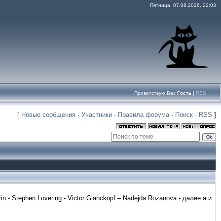
Пятница, 07.08.2026, 22:03
Приветствую Вас
Гость
|
RSS
[
Новые сообщения
·
Участники
·
Правила форума
·
Поиск
·
RSS
]
urin - Stephen Lovering - Victor Glanckopf – Nadejda Rozanova - далее я и