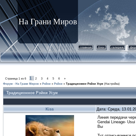
На Грани Миров
главная
блог
галерея
фор
1
Страница
1
из
6
2
3
4
5
6
»
Форум - На Грани Миров
»
Рэйки
»
Рэйки
»
Традиционное Рэйки Усуи
(Настройка)
Традиционное Рэйки Усуи
Kiss
Дата: Среда, 13.01.2
Линия передачи чер
Gendai Lineage- Usui 
Вы
Тут отписываемся по