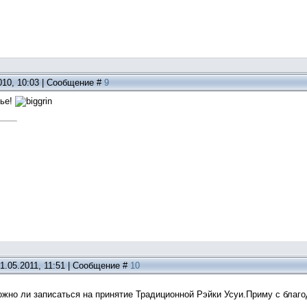
010, 10:03 | Сообщение #
9
вье!
1.05.2011, 11:51 | Сообщение #
10
ожно ли записаться на принятие Традиционной Рэйки Усуи.Приму с благ