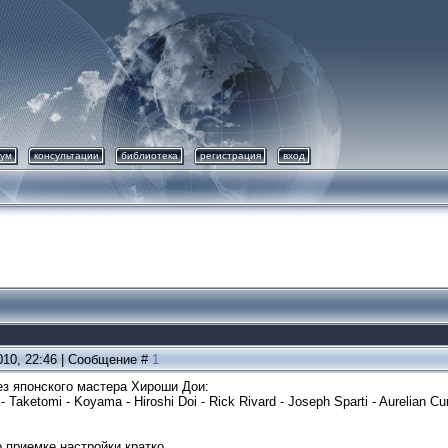
ум
консультации
библиотека
регистрация
вход
010, 22:46 | Сообщение #
1
ез японского мастера Хироши Дои:
- Taketomi - Koyama - Hiroshi Doi - Rick Rivard - Joseph Sparti - Aurelian C
 приемке настройки кратко.