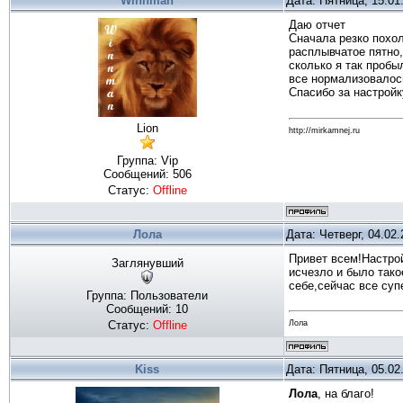
Winnman
Дата: Пятница, 15.01
Даю отчет
Сначала резко похол
расплывчатое пятно,
сколько я так пробы
все нормализовалос
Спасибо за настрой
Lion
http://mirkamnej.ru
Группа: Vip
Сообщений:
506
Статус:
Offline
Лола
Дата: Четверг, 04.02
Привет всем!Настрой
Заглянувший
исчезло и было тако
себе,сейчас все суп
Группа: Пользователи
Сообщений:
10
Лола
Статус:
Offline
Kiss
Дата: Пятница, 05.02
Лола
, на благо!